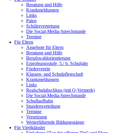
Beratung und Hilfe
Krankmeldungen
Links
Paten
Schülervertretung
Die Social-Media-Sprechstunde
Termine
Für Eltern
Angebote für Eltern
Beratung und Hilfe
Berufswahlorientierung
Erprobungsstufe, 5./ 6. Schuljahr
Förderverein
Klassen- und Schulpflegschaft
Krankmeldungen
Links
Realschulabschluss (mit Q-Vermerk)
Die Social-Media-Sprechstunde
Schullaufbahn
Stundenverteilung
Termine
Versetzung
Weiterführende Bildungsgänge
Für Viertklässler
Einladung “Tag der offenen Tür” und Flyer