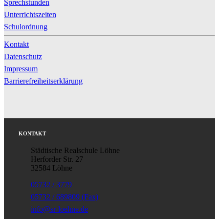
Sprechstunden
Unterrichtszeiten
Schulordnung
Kontakt
Datenschutz
Impressum
Barrierefreiheitserklärung
KONTAKT
Städtische Realschule Löhne
Herforder Str. 27
32584 Löhne
05732 / 3779
05732 / 689809 (Fax)
info@sr-loehne.de