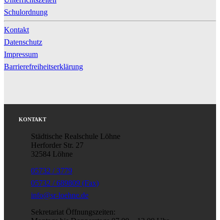
Schulordnung
Kontakt
Datenschutz
Impressum
Barrierefreiheitserklärung
KONTAKT
Städtische Realschule Löhne
Herforder Str. 27
32584 Löhne
05732 / 3779
05732 / 689809 (Fax)
info@sr-loehne.de
Sekretariat Öffnungszeiten: