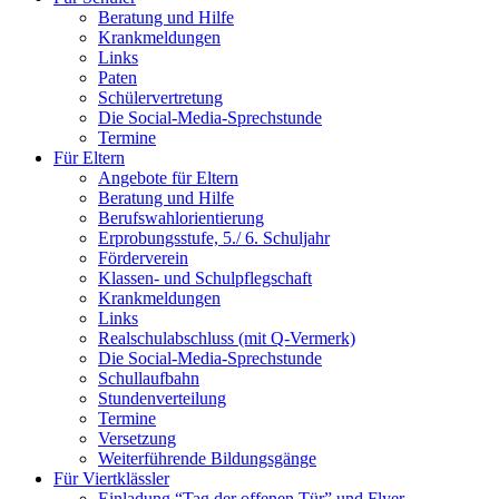
Beratung und Hilfe
Krankmeldungen
Links
Paten
Schülervertretung
Die Social-Media-Sprechstunde
Termine
Für Eltern
Angebote für Eltern
Beratung und Hilfe
Berufswahlorientierung
Erprobungsstufe, 5./ 6. Schuljahr
Förderverein
Klassen- und Schulpflegschaft
Krankmeldungen
Links
Realschulabschluss (mit Q-Vermerk)
Die Social-Media-Sprechstunde
Schullaufbahn
Stundenverteilung
Termine
Versetzung
Weiterführende Bildungsgänge
Für Viertklässler
Einladung “Tag der offenen Tür” und Flyer