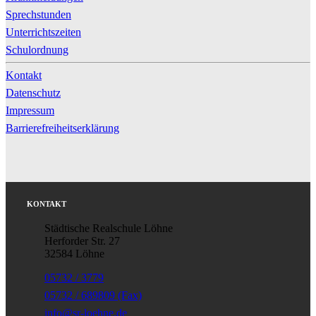
Sprechstunden
Unterrichtszeiten
Schulordnung
Kontakt
Datenschutz
Impressum
Barrierefreiheitserklärung
KONTAKT
Städtische Realschule Löhne
Herforder Str. 27
32584 Löhne
05732 / 3779
05732 / 689809 (Fax)
info@sr-loehne.de