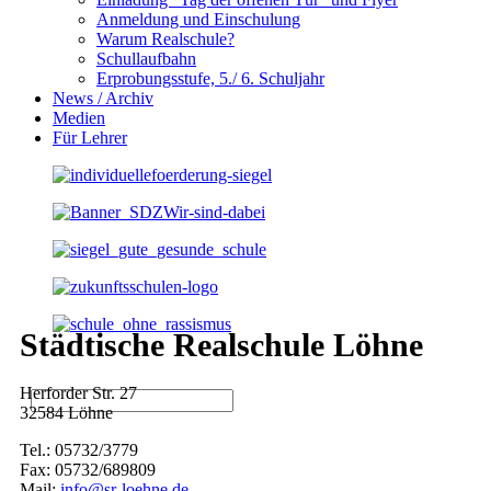
Anmeldung und Einschulung
Warum Realschule?
Schullaufbahn
Erprobungsstufe, 5./ 6. Schuljahr
News / Archiv
Medien
Für Lehrer
Städtische Realschule Löhne
Herforder Str. 27
32584 Löhne
Tel.: 05732/3779
Fax: 05732/689809
Mail:
info@sr-loehne.de