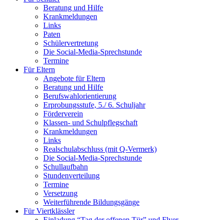
Beratung und Hilfe
Krankmeldungen
Links
Paten
Schülervertretung
Die Social-Media-Sprechstunde
Termine
Für Eltern
Angebote für Eltern
Beratung und Hilfe
Berufswahlorientierung
Erprobungsstufe, 5./ 6. Schuljahr
Förderverein
Klassen- und Schulpflegschaft
Krankmeldungen
Links
Realschulabschluss (mit Q-Vermerk)
Die Social-Media-Sprechstunde
Schullaufbahn
Stundenverteilung
Termine
Versetzung
Weiterführende Bildungsgänge
Für Viertklässler
Einladung “Tag der offenen Tür” und Flyer