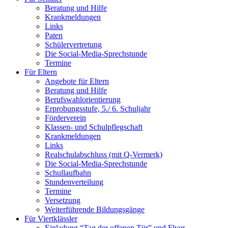
Beratung und Hilfe
Krankmeldungen
Links
Paten
Schülervertretung
Die Social-Media-Sprechstunde
Termine
Für Eltern
Angebote für Eltern
Beratung und Hilfe
Berufswahlorientierung
Erprobungsstufe, 5./ 6. Schuljahr
Förderverein
Klassen- und Schulpflegschaft
Krankmeldungen
Links
Realschulabschluss (mit Q-Vermerk)
Die Social-Media-Sprechstunde
Schullaufbahn
Stundenverteilung
Termine
Versetzung
Weiterführende Bildungsgänge
Für Viertklässler
Einladung “Tag der offenen Tür” und Flyer