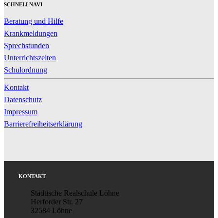
SCHNELLNAVI
Beratung und Hilfe
Krankmeldungen
Sprechstunden
Unterrichtszeiten
Schulordnung
Kontakt
Datenschutz
Impressum
Barrierefreiheitserklärung
KONTAKT
Städtische Realschule Löhne
Herforder Str. 27
32584 Löhne