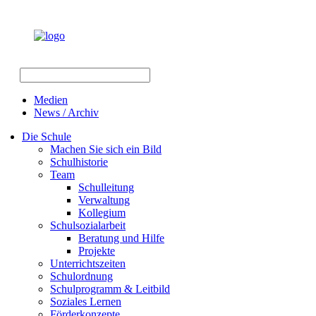
Medien
News / Archiv
Die Schule
Machen Sie sich ein Bild
Schulhistorie
Team
Schulleitung
Verwaltung
Kollegium
Schulsozialarbeit
Beratung und Hilfe
Projekte
Unterrichtszeiten
Schulordnung
Schulprogramm & Leitbild
Soziales Lernen
Förderkonzepte