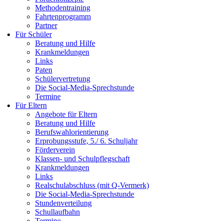
Methodentraining
Fahrtenprogramm
Partner
Für Schüler
Beratung und Hilfe
Krankmeldungen
Links
Paten
Schülervertretung
Die Social-Media-Sprechstunde
Termine
Für Eltern
Angebote für Eltern
Beratung und Hilfe
Berufswahlorientierung
Erprobungsstufe, 5./ 6. Schuljahr
Förderverein
Klassen- und Schulpflegschaft
Krankmeldungen
Links
Realschulabschluss (mit Q-Vermerk)
Die Social-Media-Sprechstunde
Stundenverteilung
Schullaufbahn
Termine