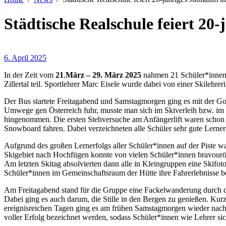
Städtische Realschule feiert 20
6. April 2025
In der Zeit vom
21
.
März
– 29. März 2025
nahmen 21 Schüler*innen 
Zillertal teil. Sportlehrer Marc Eisele wurde dabei von einer Skilehre
Der Bus startete Freitagabend und Samstagmorgen ging es mit der Gon
Umwege gen Österreich fuhr, musste man sich im Skiverleih bzw. im 
hingenommen. Die ersten Stehversuche am Anfängerlift waren schon se
Snowboard fahren. Dabei verzeichneten alle Schüler sehr gute Lerner
Aufgrund des großen Lernerfolgs aller Schüler*innen auf der Piste w
Skigebiet nach Hochfügen konnte von vielen Schüler*innen bravourös
Am letzten Skitag absolvierten dann alle in Kleingruppen eine Skifo
Schüler*innen im Gemeinschaftsraum der Hütte ihre Fahrerlebnisse b
Am Freitagabend stand für die Gruppe eine Fackelwanderung durch de
Dabei ging es auch darum, die Stille in den Bergen zu genießen. Kurz 
ereignisreichen Tagen ging es am frühen Samstagmorgen wieder nach H
voller Erfolg bezeichnet werden, sodass Schüler*innen wie Lehrer sic