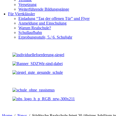
Versetzung
Weiterführende Bildungsgänge
Für Viertklässler
Einladung “Tag der offenen Tür” und Flyer
Anmeldung und Einschulung
Warum Realschule?
Schullaufbahn
Erprobungsstufe, 5./ 6. Schuljahr
Home
News
Städtische Realschule feiert 20-jähriges Jubiläum i