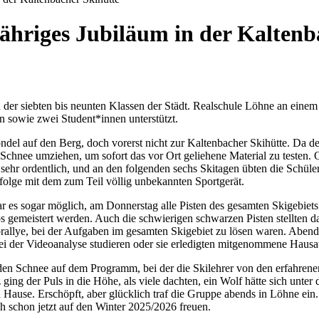
-jähriges Jubiläum in der Kalten
der siebten bis neunten Klassen der Städt. Realschule Löhne an eine
rin sowie zwei Student*innen unterstützt.
del auf den Berg, doch vorerst nicht zur Kaltenbacher Skihütte. Da de
Schnee umziehen, um sofort das vor Ort geliehene Material zu testen
hr ordentlich, und an den folgenden sechs Skitagen übten die Schüler
folge mit dem zum Teil völlig unbekannten Sportgerät.
ar es sogar möglich, am Donnerstag alle Pisten des gesamten Skigebiet
 gemeistert werden. Auch die schwierigen schwarzen Pisten stellten d
torallye, bei der Aufgaben im gesamten Skigebiet zu lösen waren. Abe
ei der Videoanalyse studieren oder sie erledigten mitgenommene Haus
n Schnee auf dem Programm, bei der die Skilehrer von den erfahrenen
ging der Puls in die Höhe, als viele dachten, ein Wolf hätte sich unte
ause. Erschöpft, aber glücklich traf die Gruppe abends in Löhne ein. 
h schon jetzt auf den Winter 2025/2026 freuen.